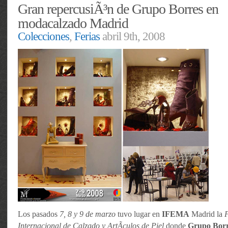
Gran repercusiÃ³n de Grupo Borres en
modacalzado Madrid
Colecciones
,
Ferias
abril 9th, 2008
Los pasados
7, 8 y 9 de marzo
tuvo lugar en
IFEMA
Madrid la
F
Internacional de Calzado y ArtÃ­culos de Piel
donde
Grupo Borr